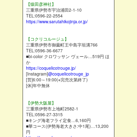
【猿田彦神社】
三重県伊勢市宇治浦田2-1-10
TEL:0596-22-2554
https://www.sarutahikojinja.or.jp/
【コクリコルージュ】
三重県伊勢市御薗町王中島字垣溝766
TEL:0596-36-6677
■bi-color クロワッサン ヴェール…519円 ほ
か
https://coquelicotrouge.jp/
[Instagram]
@coquelicotrouge_jp
[営]6:00～19:00(※完売次第終了)
[休]年中無休
【伊勢大阪屋】
三重県伊勢市上地町2582-1
TEL:0596-27-3315
■キング海老フライ定食…6,160円
■華コース(伊勢海老大きさ:中1尾)…13,200
円