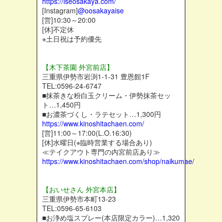
https://iseosakaya.com/
[Instagram]
@oosakayaise
[営]10:30～20:00
[休]不定休
※土日祝は予約優先
【木下茶園 外宮前店】
三重県伊勢市岩渕1-1-31 豊恩館1F
TEL:0596-24-6747
■抹茶きな粉白玉クリーム・伊勢抹茶セッ
ト…1,450円
■お濃茶づくし・ラテセット…1,300円
https://www.kinoshitachaen.com/
[営]11:00～17:00(L.O.16:30)
[休]水曜日(※臨時営業する場合あり)
≪テイクアウト専門の内宮前店あり≫
https://www.kinoshitachaen.com/shop/naikumae/
【おいせさん 外宮本店】
三重県伊勢市本町13-23
TEL:0596-65-6103
■お浄め塩スプレー(本店限定カラー)…1,320