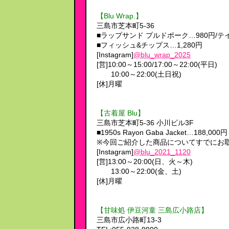
【Blu Wrap.】
三島市芝本町5-36
■ラップサンド プルドポーク…980円/テ
■フィッシュ&チップス…1,280円
[Instagram]
@blu_wrap_2025
[営]10:00～15:00/17:00～22:00(平日)
10:00～22:00(土日祝)
[休]月曜
【古着屋 Blu】
三島市芝本町5-36 小川ビル3F
■1950s Rayon Gaba Jacket…188,000
※今回ご紹介した商品についてすでにお
[Instagram]
@blu_2021_1120
[営]13:00～20:00(日、火～木)
13:00～22:00(金、土)
[休]月曜
【甘味処 伊豆河童 三島広小路店】
三島市広小路町13-3