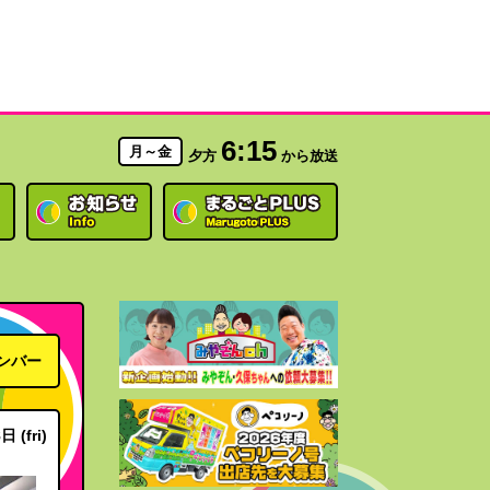
6:15
月～金
夕方
から放送
ンバー
 (fri)