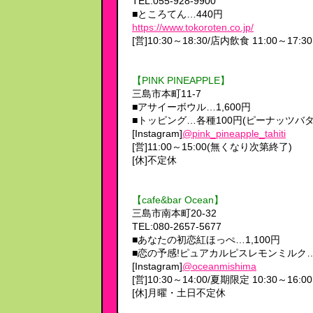
TEL:055-928-9900
■ところてん…440円
https://www.tokoroten.co.jp/
[営]10:30～18:30/店内飲食 11:00～17:30
【PINK PINEAPPLE】
三島市本町11-7
■アサイーボウル…1,600円
■トッピング…各種100円(ピーナッツバ
[Instagram]
@pink_pineapple_tahiti
[営]11:00～15:00(無くなり次第終了)
[休]不定休
【cafe&bar Ocean】
三島市南本町20-32
TEL:080-2657-5677
■あなたの初恋紅ほっぺ…1,100円
■恋の予感!ピュアカルピスレモンミルク…1
[Instagram]
@oceanmishima
[営]10:30～14:00/夏期限定 10:30～16:00
[休]月曜・土日不定休