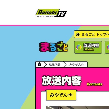
まるごと トップ
放送内容
みやぞんch
みやぞんch